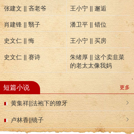
张建文 || 吝老爷
王小宁 || 邂逅
肖建锋 || 翳子
潘卫平 || 错位
史文仁 || 悔
王小宁 || 买房
史文仁 || 赛诗
朱绪厚 || 这个卖韭菜
的老太太像我妈
短篇小说
更多
黄集祥||法袍下的獠牙
卢林香||镜子