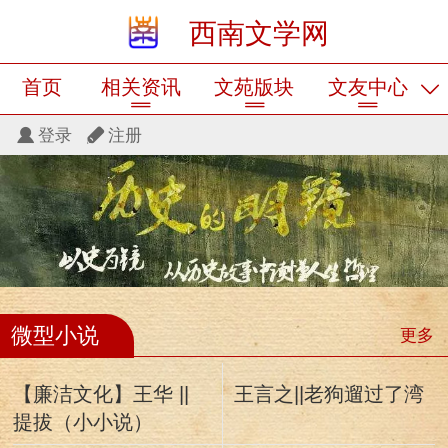
西南文学网
首页
相关资讯
文苑版块
文友中心
登录
注册
微型小说
更多
【廉洁文化】王华 ||
王言之||老狗遛过了湾
提拔（小小说）