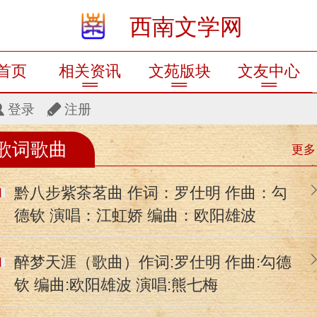
西南文学网
首页
相关资讯
文苑版块
文友中心
登录
注册
歌词歌曲
更多
黔八步紫茶茗曲 作词：罗仕明 作曲：勾
德钦 演唱：江虹娇 编曲：欧阳雄波
醉梦天涯（歌曲）作词:罗仕明 作曲:勾德
钦 编曲:欧阳雄波 演唱:熊七梅