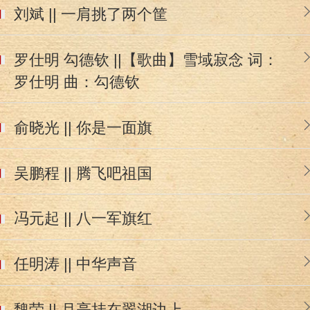
刘斌 || 一肩挑了两个筐
罗仕明 勾德钦 ||【歌曲】雪域寂念 词：
罗仕明 曲：勾德钦
俞晓光 || 你是一面旗
吴鹏程 || 腾飞吧祖国
冯元起 || 八一军旗红
任明涛 || 中华声音
魏荣 || 月亮挂在翠湖边上