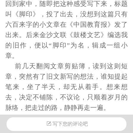
回到家中，随即把这种感受写下来，标题
叫《脚印》，投了出去，没想到这篇只有
六百来字的小文章在《中国教育报》发了
出来。后来金沙文联《鼓楼文艺》编选我
的旧作，便以“脚印”为名，辑成一组小
章。
前几天翻阅文章剪贴簿，读到这则短
章，突然有了旧文新写的想法，谁知提起
笔来，坐了半天，却无从着手。想来想
去，决定不铺陈，不议论，只顺着岁月的
脉络，把走过的路，静静再走一遍。
我的脚印，最早落在故乡的泥土上。黔
写下您的评论吧
西北一个彝汉杂居的山寨里，山高坡陡，