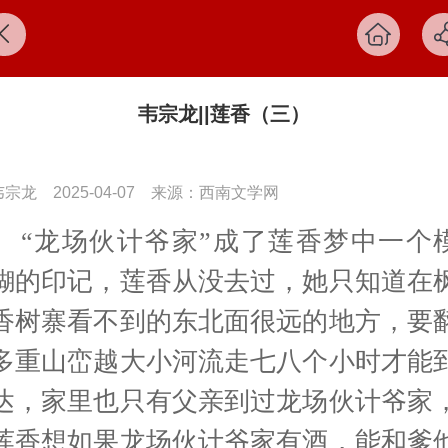
韦宗龙||莲香（三）
韦宗龙
2025-04-07
来源：西南文学网
“龙场伙计爷家”成了莲香梦中一个
糊的印记，莲香从没去过，她只知道在
香树寨看不到的东北面很远的地方，要
多重山峦越大小河流走七八个小时才能
达，家里也只有父亲到过龙场伙计爷家
莲香想如果龙场伙计爷家有酒，能和爹