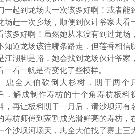
们一起到龙场去一次该多好啊！或者能
龙场赶一次乡场，顺便到伙计爷家去看
看该多好啊！虽然她从来没有到过龙场
不知道龙场该往哪条路走，但莲香相信
是江湖脚是路，她会找到龙场伙计爷家
看一看一帆是否变化了些模样。
忠全大伯砍倒大杉树，阴干两个
后，解成制作寿枋的十个角寿枋板料
料，再让板料阴干一月后，请沙坝河有
的寿枋师傅到家割成光滑鲜亮的寿枋，
一个沙坝河场天，忠全大伯找了寨上三