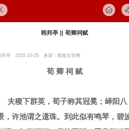
韩邦亭 || 荀卿祠赋
韩邦亭
2025-10-25
来源：西南文学网
荀 卿 祠 赋
夫稷下群英，荀子称其冠冕；峄阳八
景，许池谓之遗珠。到此似有鸣琴，碧