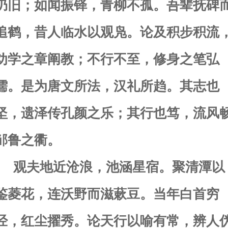
仍旧；如闻振铎，青柳不孤。吾辈抚碑
追鹤，昔人临水以观凫。论及积步积流
劝学之章阐教；不行不至，修身之笔弘
儒。是为唐文所法，汉礼所趋。其志也
坚，遗泽传孔颜之乐；其行也笃，流风
邹鲁之衢。
观夫地近沧浪，池涵星宿。聚清潭以
鉴菱花，连沃野而滋蔌豆。当年白首穷
经，红尘擢秀。论天行以喻有常，辨人